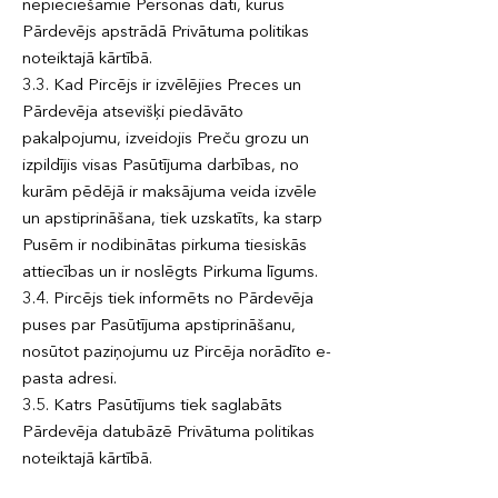
nepieciešamie Personas dati, kurus
Pārdevējs apstrādā Privātuma politikas
noteiktajā kārtībā.
3.3. Kad Pircējs ir izvēlējies Preces un
Pārdevēja atsevišķi piedāvāto
pakalpojumu, izveidojis Preču grozu un
izpildījis visas Pasūtījuma darbības, no
kurām pēdējā ir maksājuma veida izvēle
un apstiprināšana, tiek uzskatīts, ka starp
Pusēm ir nodibinātas pirkuma tiesiskās
attiecības un ir noslēgts Pirkuma līgums.
3.4. Pircējs tiek informēts no Pārdevēja
puses par Pasūtījuma apstiprināšanu,
nosūtot paziņojumu uz Pircēja norādīto e-
pasta adresi.
3.5. Katrs Pasūtījums tiek saglabāts
Pārdevēja datubāzē Privātuma politikas
noteiktajā kārtībā.