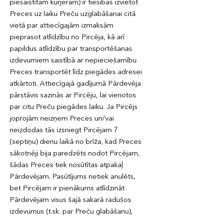
piesaistītam kurjeram) ir tiesības izvietot
Preces uz laiku Preču uzglabāšanai citā
vietā par attiecīgajām izmaksām
pieprasot atlīdzību no Pircēja, kā arī
papildus atlīdzību par transportēšanas
izdevumiem saistībā ar nepieciešamību
Preces transportēt līdz piegādes adresei
atkārtoti. Attiecīgajā gadījumā Pārdevēja
pārstāvis sazinās ar Pircēju, lai vienotos
par citu Preču piegādes laiku. Ja Pircējs
joprojām neizņem Preces un/vai
neizdodas tās izsniegt Pircējam 7
(septiņu) dienu laikā no brīža, kad Preces
sākotnēji bija paredzēts nodot Pircējam,
šādas Preces tiek nosūtītas atpakaļ
Pārdevējam. Pasūtījums netiek anulēts,
bet Pircējam ir pienākums atlīdzināt
Pārdevējam visus šajā sakarā radušos
izdevumus (t.sk. par Preču glabāšanu),