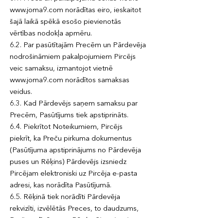
www.joma9.com norādītas eiro, ieskaitot
šajā laikā spēkā esošo pievienotās
vērtības nodokļa apmēru.
6.2. Par pasūtītajām Precēm un Pārdevēja
nodrošināmiem pakalpojumiem Pircējs
veic samaksu, izmantojot vietnē
www.joma9.com norādītos samaksas
veidus.
6.3. Kad Pārdevējs saņem samaksu par
Precēm, Pasūtījums tiek apstiprināts.
6.4. Piekrītot Noteikumiem, Pircējs
piekrīt, ka Preču pirkuma dokumentus
(Pasūtījuma apstiprinājums no Pārdevēja
puses un Rēķins) Pārdevējs izsniedz
Pircējam elektroniski uz Pircēja e-pasta
adresi, kas norādīta Pasūtījumā.
6.5. Rēķinā tiek norādīti Pārdevēja
rekvizīti, izvēlētās Preces, to daudzums,