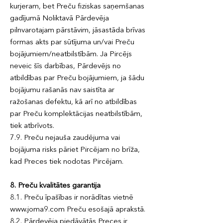
kurjeram, bet Preču fiziskas saņemšanas
gadījumā Noliktavā Pārdevēja
pilnvarotajam pārstāvim, jāsastāda brīvas
formas akts par sūtījuma un/vai Preču
bojājumiem/neatbilstībām. Ja Pircējs
neveic šīs darbības, Pārdevējs no
atbildības par Preču bojājumiem, ja šādu
bojājumu rašanās nav saistīta ar
ražošanas defektu, kā arī no atbildības
par Preču komplektācijas neatbilstībām,
tiek atbrīvots.
7.9. Preču nejauša zaudējuma vai
bojājuma risks pāriet Pircējam no brīža,
kad Preces tiek nodotas Pircējam.
8. Preču kvalitātes garantija
8.1. Preču īpašības ir norādītas vietnē
www.joma9.com Preču esošajā aprakstā.
8.2. Pārdevēja piedāvātās Preces ir