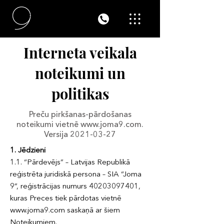
Interneta veikala
noteikumi un
politikas
Preču pirkšanas-pārdošanas
noteikumi vietnē
www.joma9.com
.
Versija
2021-03-27
1. Jēdzieni
1.1. “Pārdevējs” – Latvijas Republikā
reģistrēta juridiskā persona – SIA “Joma
9”, reģistrācijas numurs 40203097401,
kuras Preces tiek pārdotas vietnē
www.joma9.com saskaņā ar šiem
Noteikumiem.