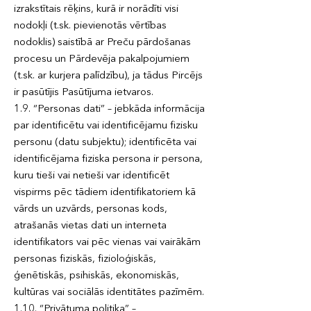
izrakstītais rēķins, kurā ir norādīti visi
nodokļi (t.sk. pievienotās vērtības
nodoklis) saistībā ar Preču pārdošanas
procesu un Pārdevēja pakalpojumiem
(t.sk. ar kurjera palīdzību), ja tādus Pircējs
ir pasūtījis Pasūtījuma ietvaros.
1.9. “Personas dati” – jebkāda informācija
par identificētu vai identificējamu fizisku
personu (datu subjektu); identificēta vai
identificējama fiziska persona ir persona,
kuru tieši vai netieši var identificēt
vispirms pēc tādiem identifikatoriem kā
vārds un uzvārds, personas kods,
atrašanās vietas dati un interneta
identifikators vai pēc vienas vai vairākām
personas fiziskās, fizioloģiskās,
ģenētiskās, psihiskās, ekonomiskās,
kultūras vai sociālās identitātes pazīmēm.
1.10. “Privātuma politika” –