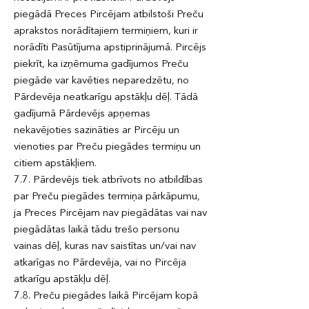
piegādā Preces Pircējam atbilstoši Preču
aprakstos norādītajiem termiņiem, kuri ir
norādīti Pasūtījuma apstiprinājumā. Pircējs
piekrīt, ka izņēmuma gadījumos Preču
piegāde var kavēties neparedzētu, no
Pārdevēja neatkarīgu apstākļu dēļ. Tādā
gadījumā Pārdevējs apņemas
nekavējoties sazināties ar Pircēju un
vienoties par Preču piegādes termiņu un
citiem apstākļiem.
7.7. Pārdevējs tiek atbrīvots no atbildības
par Preču piegādes termiņa pārkāpumu,
ja Preces Pircējam nav piegādātas vai nav
piegādātas laikā tādu trešo personu
vainas dēļ, kuras nav saistītas un/vai nav
atkarīgas no Pārdevēja, vai no Pircēja
atkarīgu apstākļu dēļ.
7.8. Preču piegādes laikā Pircējam kopā