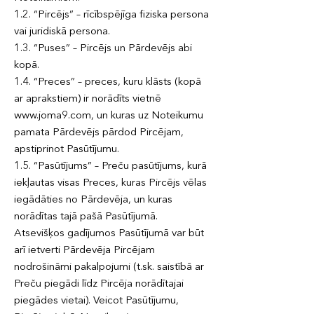
1.2. “Pircējs” – rīcībspējīga fiziska persona
vai juridiskā persona.
1.3. “Puses” – Pircējs un Pārdevējs abi
kopā.
1.4. “Preces” – preces, kuru klāsts (kopā
ar aprakstiem) ir norādīts vietnē
www.joma9.com, un kuras uz Noteikumu
pamata Pārdevējs pārdod Pircējam,
apstiprinot Pasūtījumu.
1.5. “Pasūtījums” – Preču pasūtījums, kurā
iekļautas visas Preces, kuras Pircējs vēlas
iegādāties no Pārdevēja, un kuras
norādītas tajā pašā Pasūtījumā.
Atsevišķos gadījumos Pasūtījumā var būt
arī ietverti Pārdevēja Pircējam
nodrošināmi pakalpojumi (t.sk. saistībā ar
Preču piegādi līdz Pircēja norādītajai
piegādes vietai). Veicot Pasūtījumu,