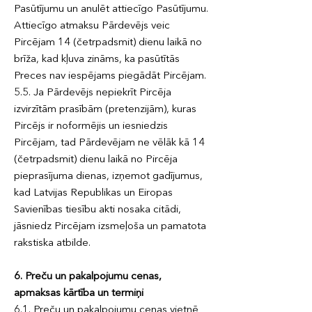
Pasūtījumu un anulēt attiecīgo Pasūtījumu.
Attiecīgo atmaksu Pārdevējs veic
Pircējam 14 (četrpadsmit) dienu laikā no
brīža, kad kļuva zināms, ka pasūtītās
Preces nav iespējams piegādāt Pircējam.
5.5. Ja Pārdevējs nepiekrīt Pircēja
izvirzītām prasībām (pretenzijām), kuras
Pircējs ir noformējis un iesniedzis
Pircējam, tad Pārdevējam ne vēlāk kā 14
(četrpadsmit) dienu laikā no Pircēja
pieprasījuma dienas, izņemot gadījumus,
kad Latvijas Republikas un Eiropas
Savienības tiesību akti nosaka citādi,
jāsniedz Pircējam izsmeļoša un pamatota
rakstiska atbilde.
6. Preču un pakalpojumu cenas,
apmaksas kārtība un termiņi
6.1. Preču un pakalpojumu cenas vietnē