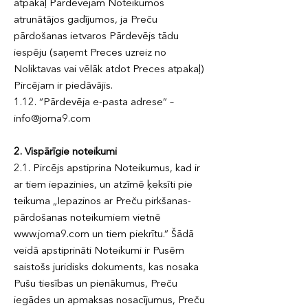
atpakaļ Pārdevējam Noteikumos
atrunātājos gadījumos, ja Preču
pārdošanas ietvaros Pārdevējs tādu
iespēju (saņemt Preces uzreiz no
Noliktavas vai vēlāk atdot Preces atpakaļ)
Pircējam ir piedāvājis.
1.12. “Pārdevēja e-pasta adrese” –
info@joma9.com
2. Vispārīgie noteikumi
2.1. Pircējs apstiprina Noteikumus, kad ir
ar tiem iepazinies, un atzīmē ķeksīti pie
teikuma „Iepazinos ar Preču pirkšanas-
pārdošanas noteikumiem vietnē
www.joma9.com un tiem piekrītu.” Šādā
veidā apstiprināti Noteikumi ir Pusēm
saistošs juridisks dokuments, kas nosaka
Pušu tiesības un pienākumus, Preču
iegādes un apmaksas nosacījumus, Preču