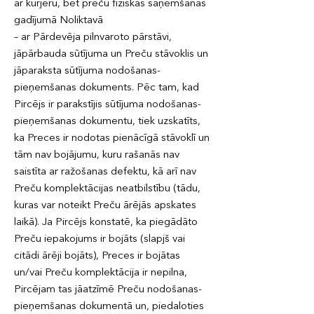
ar kurjeru, bet preču fiziskas saņemšanas
gadījumā Noliktavā
– ar Pārdevēja pilnvaroto pārstāvi,
jāpārbauda sūtījuma un Preču stāvoklis un
jāparaksta sūtījuma nodošanas-
pieņemšanas dokuments. Pēc tam, kad
Pircējs ir parakstījis sūtījuma nodošanas-
pieņemšanas dokumentu, tiek uzskatīts,
ka Preces ir nodotas pienācīgā stāvoklī un
tām nav bojājumu, kuru rašanās nav
saistīta ar ražošanas defektu, kā arī nav
Preču komplektācijas neatbilstību (tādu,
kuras var noteikt Preču ārējās apskates
laikā). Ja Pircējs konstatē, ka piegādāto
Preču iepakojums ir bojāts (slapjš vai
citādi ārēji bojāts), Preces ir bojātas
un/vai Preču komplektācija ir nepilna,
Pircējam tas jāatzīmē Preču nodošanas-
pieņemšanas dokumentā un, piedaloties