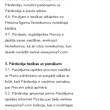
Pārdevēju, nosūtot paziņojumu uz
Pārdevēja e-pasta adresi.
4.6. Pircējam ir tiesības atkāpties no
Pirkuma līguma Noteikumos noteiktajā
kārtībā.
4.7. Pircējam, iegādājoties Preces ir
jāpilda savas saistības, ievērojot
Noteikumus, kā arī citus noteikumus, kuri
skaidri norādīti vietnē www.joma9.com.
5. Pārdevēja tiesības un pienākumi
5.1. Pasūtījuma izpildes process saistībā
ar Preču pārdošanu un piegādi sākas ar
brīdi, kad Pārdevējs ir saņēmis samaksu
par Precēm pilnā apmērā.
5.2. Pārdevējs apņemas pirms Pasūtījuma
izpildes informēt Pircēju par tādu vietnes
www.joma9.com funkciju, kas ir nozīmīgas