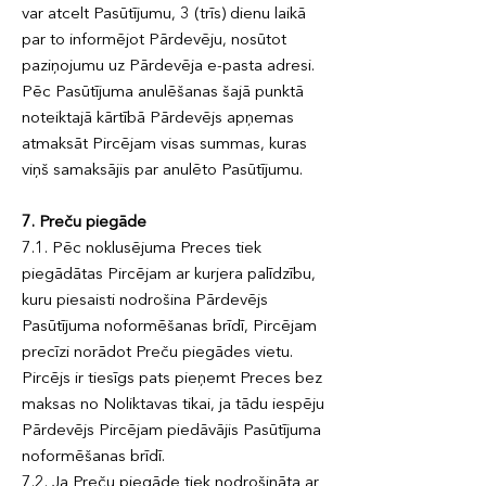
var atcelt Pasūtījumu, 3 (trīs) dienu laikā
par to informējot Pārdevēju, nosūtot
paziņojumu uz Pārdevēja e-pasta adresi.
Pēc Pasūtījuma anulēšanas šajā punktā
noteiktajā kārtībā Pārdevējs apņemas
atmaksāt Pircējam visas summas, kuras
viņš samaksājis par anulēto Pasūtījumu.
7. Preču piegāde
7.1. Pēc noklusējuma Preces tiek
piegādātas Pircējam ar kurjera palīdzību,
kuru piesaisti nodrošina Pārdevējs
Pasūtījuma noformēšanas brīdī, Pircējam
precīzi norādot Preču piegādes vietu.
Pircējs ir tiesīgs pats pieņemt Preces bez
maksas no Noliktavas tikai, ja tādu iespēju
Pārdevējs Pircējam piedāvājis Pasūtījuma
noformēšanas brīdī.
7.2. Ja Preču piegāde tiek nodrošināta ar