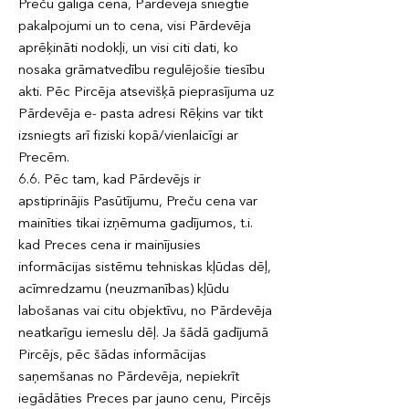
Preču galīgā cena, Pārdevēja sniegtie
pakalpojumi un to cena, visi Pārdevēja
aprēķināti nodokļi, un visi citi dati, ko
nosaka grāmatvedību regulējošie tiesību
akti. Pēc Pircēja atsevišķā pieprasījuma uz
Pārdevēja e- pasta adresi Rēķins var tikt
izsniegts arī fiziski kopā/vienlaicīgi ar
Precēm.
6.6. Pēc tam, kad Pārdevējs ir
apstiprinājis Pasūtījumu, Preču cena var
mainīties tikai izņēmuma gadījumos, t.i.
kad Preces cena ir mainījusies
informācijas sistēmu tehniskas kļūdas dēļ,
acīmredzamu (neuzmanības) kļūdu
labošanas vai citu objektīvu, no Pārdevēja
neatkarīgu iemeslu dēļ. Ja šādā gadījumā
Pircējs, pēc šādas informācijas
saņemšanas no Pārdevēja, nepiekrīt
iegādāties Preces par jauno cenu, Pircējs