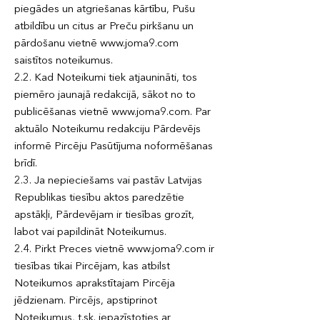
piegādes un atgriešanas kārtību, Pušu
atbildību un citus ar Preču pirkšanu un
pārdošanu vietnē www.joma9.com
saistītos noteikumus.
2.2. Kad Noteikumi tiek atjaunināti, tos
piemēro jaunajā redakcijā, sākot no to
publicēšanas vietnē www.joma9.com. Par
aktuālo Noteikumu redakciju Pārdevējs
informē Pircēju Pasūtījuma noformēšanas
brīdī.
2.3. Ja nepieciešams vai pastāv Latvijas
Republikas tiesību aktos paredzētie
apstākļi, Pārdevējam ir tiesības grozīt,
labot vai papildināt Noteikumus.
2.4. Pirkt Preces vietnē www.joma9.com ir
tiesības tikai Pircējam, kas atbilst
Noteikumos aprakstītajam Pircēja
jēdzienam. Pircējs, apstiprinot
Noteikumus, t.sk. iepazīstoties ar