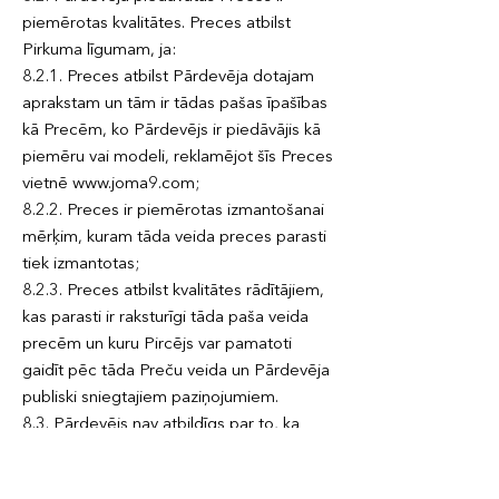
piemērotas kvalitātes. Preces atbilst
Pirkuma līgumam, ja:
8.2.1. Preces atbilst Pārdevēja dotajam
aprakstam un tām ir tādas pašas īpašības
kā Precēm, ko Pārdevējs ir piedāvājis kā
piemēru vai modeli, reklamējot šīs Preces
vietnē www.joma9.com;
8.2.2. Preces ir piemērotas izmantošanai
mērķim, kuram tāda veida preces parasti
tiek izmantotas;
8.2.3. Preces atbilst kvalitātes rādītājiem,
kas parasti ir raksturīgi tāda paša veida
precēm un kuru Pircējs var pamatoti
gaidīt pēc tāda Preču veida un Pārdevēja
publiski sniegtajiem paziņojumiem.
8.3. Pārdevējs nav atbildīgs par to, ka
Pārdevēja vietnē www.joma9.com
pārdodamās Preces pēc formas, krāsas