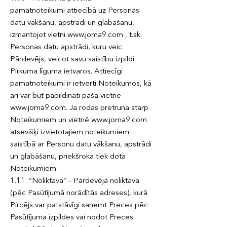
pamatnoteikumi attiecībā uz Personas
datu vākšanu, apstrādi un glabāšanu,
izmantojot vietni www.joma9.com , t.sk.
Personas datu apstrādi, kuru veic
Pārdevējs, veicot savu saistību izpildi
Pirkuma līguma ietvaros. Attiecīgi
pamatnoteikumi ir ietverti Noteikumos, kā
arī var būt papildināti pašā vietnē
www.joma9.com. Ja rodas pretruna starp
Noteikumiem un vietnē www.joma9.com
atsevišķi izvietotajiem noteikumiem
saistībā ar Personu datu vākšanu, apstrādi
un glabāšanu, priekšroka tiek dota
Noteikumiem.
1.11. “Noliktava” – Pārdevēja noliktava
(pēc Pasūtījumā norādītās adreses), kurā
Pircējs var patstāvīgi saņemt Preces pēc
Pasūtījuma izpildes vai nodot Preces