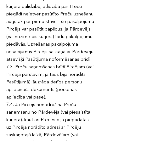
kurjera palīdzību, atlīdzība par Preču
piegādi neietver pasūtīto Preču uznešanu
augstāk par pirmo stāvu – šo pakalpojumu
Pircējs var pasūtīt papildus, ja Pārdevējs
(vai nozīmētais kurjers) tādu pakalpojumu
piedāvās. Uznešanas pakalpojuma
nosacījumus Pircējs saskaņā ar Pārdevēju
atsevišķi Pasūtījuma noformēšanas brīdī.
7.3. Preču saņemšanas brīdī Pircējam (vai
Pircēja pārstāvim, ja tāds bija norādīts
Pasūtījumā) jāuzrāda derīgs personu
apliecinošs dokuments (personas
apliecība vai pase).
7.4. Ja Pircējs nenodrošina Preču
saņemšanu no Pārdevēja (vai piesaistīta
kurjera), kaut arī Preces bija piegādātas
uz Pircēja norādīto adresi ar Pircēju
saskaņotajā laikā, Pārdevējam (vai