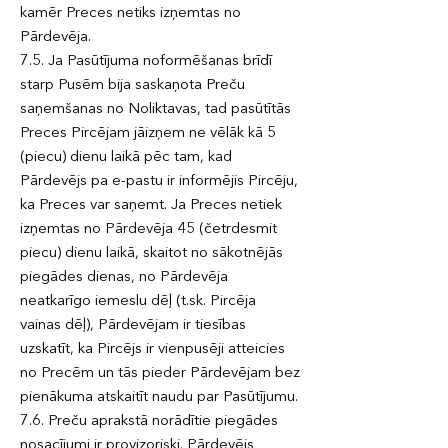
kamēr Preces netiks izņemtas no
Pārdevēja.
7.5. Ja Pasūtījuma noformēšanas brīdī
starp Pusēm bija saskaņota Preču
saņemšanas no Noliktavas, tad pasūtītās
Preces Pircējam jāizņem ne vēlāk kā 5
(piecu) dienu laikā pēc tam, kad
Pārdevējs pa e-pastu ir informējis Pircēju,
ka Preces var saņemt. Ja Preces netiek
izņemtas no Pārdevēja 45 (četrdesmit
piecu) dienu laikā, skaitot no sākotnējās
piegādes dienas, no Pārdevēja
neatkarīgo iemeslu dēļ (t.sk. Pircēja
vainas dēļ), Pārdevējam ir tiesības
uzskatīt, ka Pircējs ir vienpusēji atteicies
no Precēm un tās pieder Pārdevējam bez
pienākuma atskaitīt naudu par Pasūtījumu.
7.6. Preču aprakstā norādītie piegādes
nosacījumi ir provizoriski. Pārdevējs