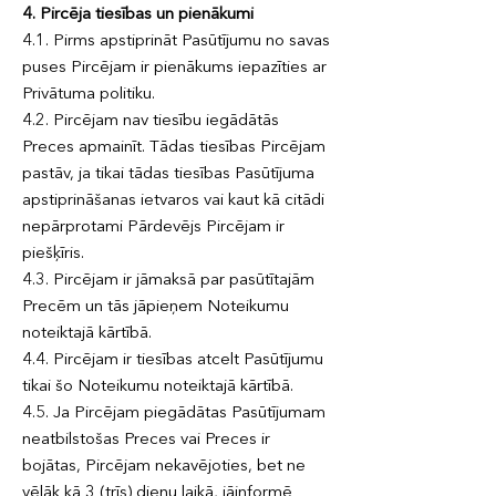
4. Pircēja tiesības un pienākumi
4.1. Pirms apstiprināt Pasūtījumu no savas
puses Pircējam ir pienākums iepazīties ar
Privātuma politiku.
4.2. Pircējam nav tiesību iegādātās
Preces apmainīt. Tādas tiesības Pircējam
pastāv, ja tikai tādas tiesības Pasūtījuma
apstiprināšanas ietvaros vai kaut kā citādi
nepārprotami Pārdevējs Pircējam ir
piešķīris.
4.3. Pircējam ir jāmaksā par pasūtītajām
Precēm un tās jāpieņem Noteikumu
noteiktajā kārtībā.
4.4. Pircējam ir tiesības atcelt Pasūtījumu
tikai šo Noteikumu noteiktajā kārtībā.
4.5. Ja Pircējam piegādātas Pasūtījumam
neatbilstošas Preces vai Preces ir
bojātas, Pircējam nekavējoties, bet ne
vēlāk kā 3 (trīs) dienu laikā, jāinformē