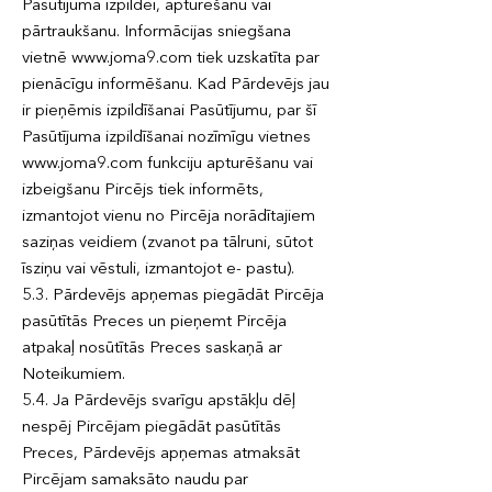
Pasūtījuma izpildei, apturēšanu vai
pārtraukšanu. Informācijas sniegšana
vietnē www.joma9.com tiek uzskatīta par
pienācīgu informēšanu. Kad Pārdevējs jau
ir pieņēmis izpildīšanai Pasūtījumu, par šī
Pasūtījuma izpildīšanai nozīmīgu vietnes
www.joma9.com funkciju apturēšanu vai
izbeigšanu Pircējs tiek informēts,
izmantojot vienu no Pircēja norādītajiem
saziņas veidiem (zvanot pa tālruni, sūtot
īsziņu vai vēstuli, izmantojot e- pastu).
5.3. Pārdevējs apņemas piegādāt Pircēja
pasūtītās Preces un pieņemt Pircēja
atpakaļ nosūtītās Preces saskaņā ar
Noteikumiem.
5.4. Ja Pārdevējs svarīgu apstākļu dēļ
nespēj Pircējam piegādāt pasūtītās
Preces, Pārdevējs apņemas atmaksāt
Pircējam samaksāto naudu par