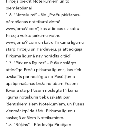
Pircējs piekrīt Noteikumiem un to
piemērošanai.
1.6. “Noteikumi” – šie „Preču pirkšanas-
pārdošanas noteikumi vietnē
www.joma9.com”, kas attiecas uz katru
Pircēja veikto pirkumu vietnē
www.joma9.com un katru Pirkuma līgumu
starp Pircēju un Pārdevēju, ja attiecīgajā
Pirkuma līgumā nav norādīts citādi.
1.7. “Pirkuma līgums” – Pušu noslēgts
attiecīgo Preču pirkuma līgums, kas tiek
uzskatīts par noslēgtu no Pasūtījuma
apstiprināšanas brīža no abām Pusēm.
Ikviena starp Pusēm noslēgta Pirkuma
līguma noteikumi tiek uzskatīti par
identiskiem šiem Noteikumiem, un Puses
vienmēr izpilda šādu Pirkuma līgumu
saskaņā ar šiem Noteikumiem.
1.8. “Rēķins” – Pārdevēja Pircējam