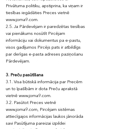
Privātuma politiku, apstiprina, ka viņam ir
tiesības iegādāties Preces vietnē
www.joma9.com.
2.5. Ja Pārdevējam ir paredzētas tiesības
vai pienākums nosūtīt Pircējam
informāciju vai dokumentus pa e-pastu,
visos gadījumos Pircējs pats ir atbildīgs
par derīgas e-pasta adreses paziņošanu
Pārdevējam.
3. Preču pasūtīšana
3.1. Visa būtiskā informācija par Precēm
un to īpašībām ir dota Preču aprakstā
vietnē www.joma9.com.
3.2. Pasūtot Preces vietnē
www.joma9.com, Pircējam sistēmas
attiecīgajos informācijas laukos jānorāda
savi Pasūtījuma pareizai izpildei